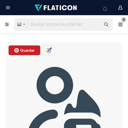
0
Guardar