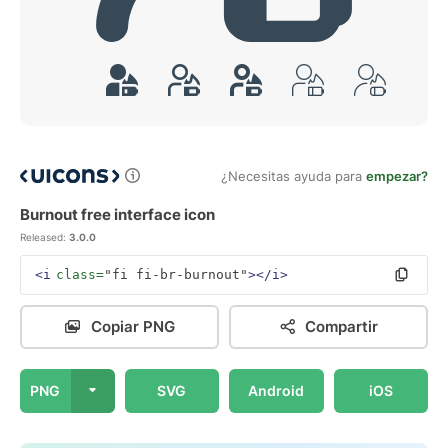
¿Necesitas ayuda para
empezar?
Burnout free interface icon
Released:
3.0.0
<i
class=
"fi fi-br-burnout"
></i>
Copiar PNG
Compartir
PNG
SVG
Android
iOS