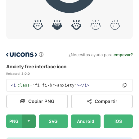
¿Necesitas ayuda para
empezar?
Anxiety free interface icon
Released:
3.0.0
<i
class=
"fi fi-br-anxiety"
></i>
Copiar PNG
Compartir
PNG
SVG
Android
iOS