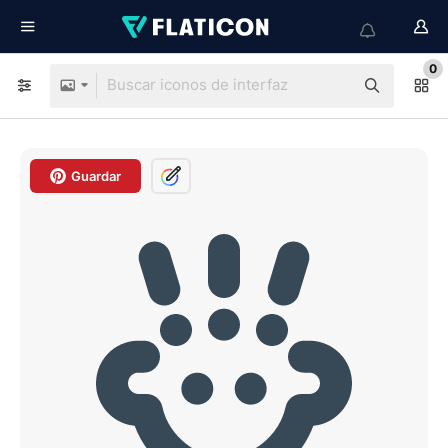
0
Guardar