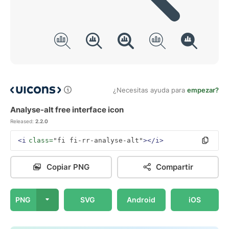
¿Necesitas ayuda para
empezar?
Analyse-alt free interface icon
Released:
2.2.0
<i
class=
"fi fi-rr-analyse-alt"
></i>
Copiar PNG
Compartir
PNG
SVG
Android
iOS