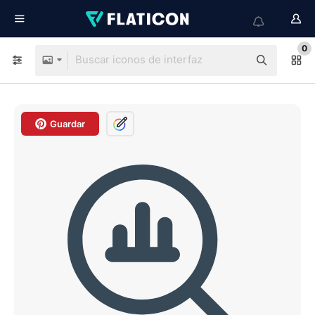
0
Guardar