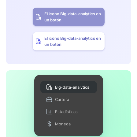
El icono Big-data-analytics en
un botón
El icono Big-data-analytics en
un botón
Big-data-analytics
Cartera
Estadísticas
Moneda