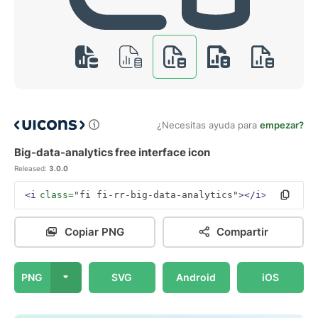
¿Necesitas ayuda para
empezar?
Big-data-analytics free interface icon
Released:
3.0.0
<i
class=
"fi fi-rr-big-data-analytics"
></i>
Copiar PNG
Compartir
PNG
SVG
Android
iOS