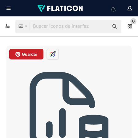
0
Guardar