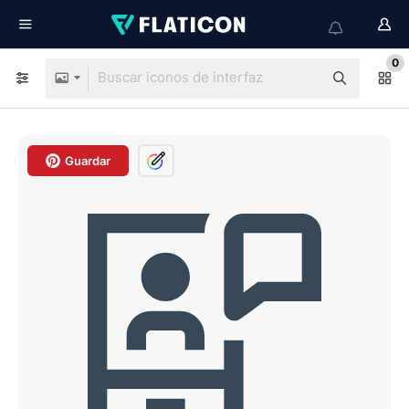
0
Guardar