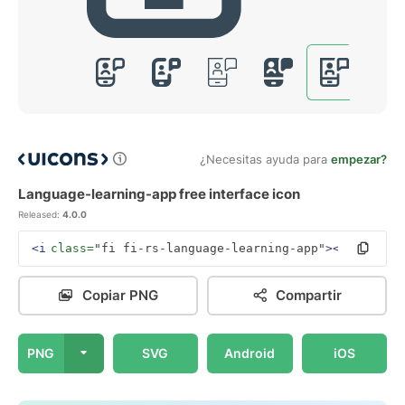
¿Necesitas ayuda para
empezar?
Language-learning-app free interface icon
Released:
4.0.0
<i
class=
"fi fi-rs-language-learning-app"
></i>
Copiar PNG
Compartir
PNG
SVG
Android
iOS