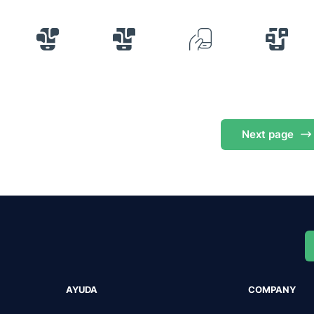
Next
page
AYUDA
COMPANY