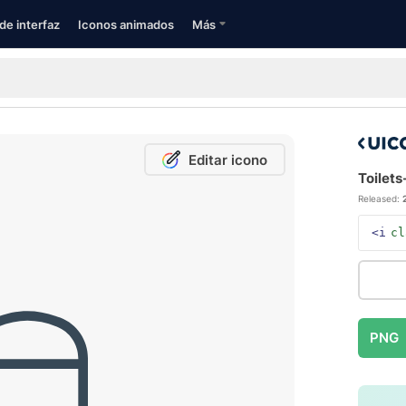
de interfaz
Iconos animados
Más
Editar icono
Toilets
Released:
<i
cl
PNG