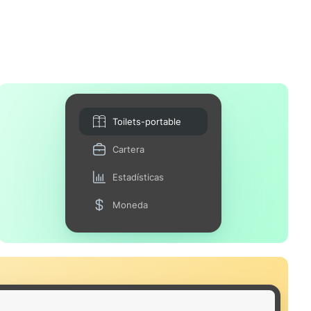
Toilets-portable
Cartera
Estadísticas
Moneda