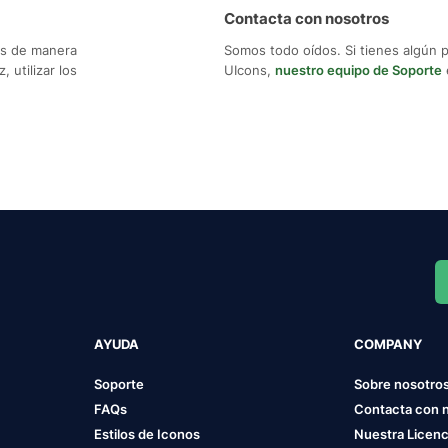
Contacta con nosotros
os de manera
Somos todo oídos. Si tienes algún 
 utilizar los
UIcons,
nuestro equipo de Soporte
AYUDA
COMPANY
Soporte
Sobre nosotro
FAQs
Contacta con 
Estilos de Iconos
Nuestra Licenc