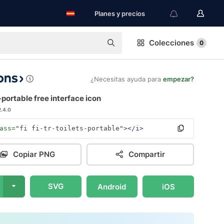
Planes y precios
Colecciones
0
¿Necesitas ayuda para
empezar?
-portable free interface icon
2.4.0
ass=
"fi fi-tr-toilets-portable"
></i>
Copiar PNG
Compartir
SVG
Android
iOS