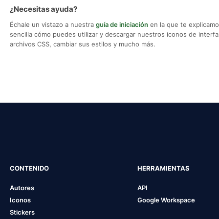
¿Necesitas ayuda?
Échale un vistazo a nuestra
guía de iniciación
en la que te explicam
sencilla cómo puedes utilizar y descargar nuestros iconos de interfaz,
archivos CSS, cambiar sus estilos y mucho más.
CONTENIDO
HERRAMIENTAS
Autores
API
Iconos
Google Workspace
Stickers