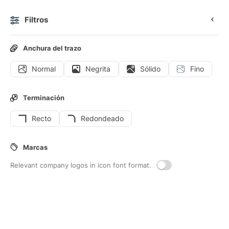
Filtros
0
Anchura del trazo
Normal
Negrita
Sólido
Fino
Iconos
Iconos animados
Iconos de interfaz
Terminación
Recto
Redondeado
8
Iconos de interfaz de
Bano-publico
Marcas
Relevant company logos in icon font format.