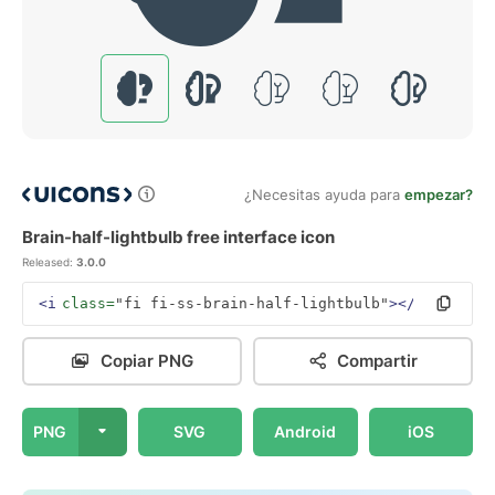
¿Necesitas ayuda para
empezar?
Brain-half-lightbulb free interface icon
Released:
3.0.0
<i
class=
"fi fi-ss-brain-half-lightbulb"
></i>
Copiar PNG
Compartir
PNG
SVG
Android
iOS