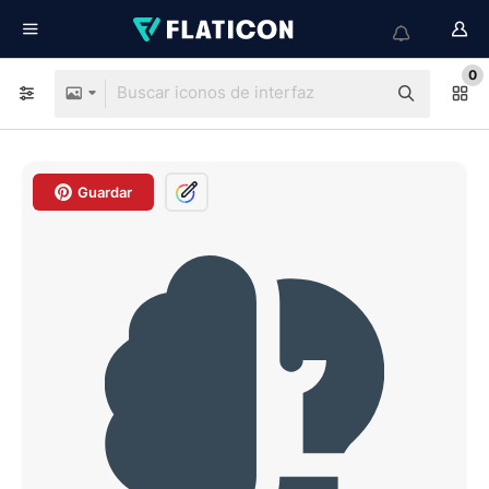
0
Guardar