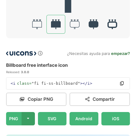
¿Necesitas ayuda para
empezar?
Billboard free interface icon
Released:
3.0.0
<i
class=
"fi fi-ss-billboard"
></i>
Copiar PNG
Compartir
PNG
SVG
Android
iOS