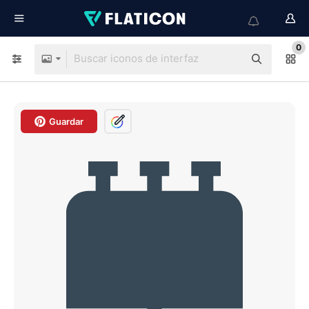
0
Guardar