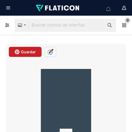
0
Guardar