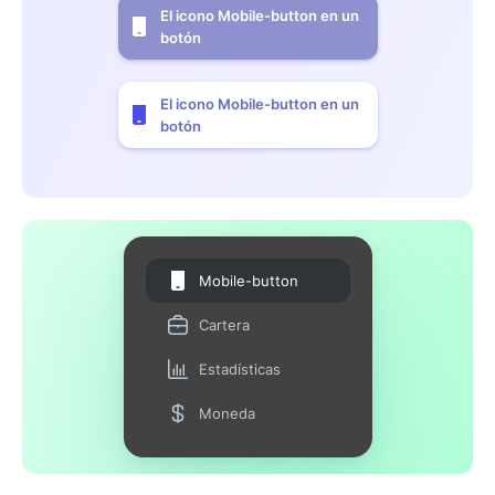
El icono Mobile-button en un
botón
El icono Mobile-button en un
botón
Mobile-button
Cartera
Estadísticas
Moneda