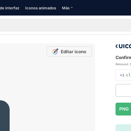
de interfaz
Iconos animados
Más
Editar icono
Confirm
Released:
<i
cl
PNG