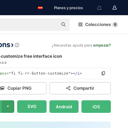
Planes y precios
Colecciones
0
¿Necesitas ayuda para
empezar?
customize free interface icon
4.0.0
ass=
"fi fi-rr-button-customize"
></i>
Copiar PNG
Compartir
SVG
Android
iOS