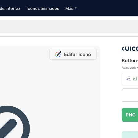
de interfaz
Iconos animados
Más
Editar icono
Button-
Released:
<i
cl
PNG