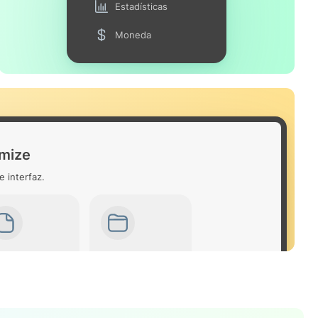
Estadísticas
Moneda
omize
e interfaz.