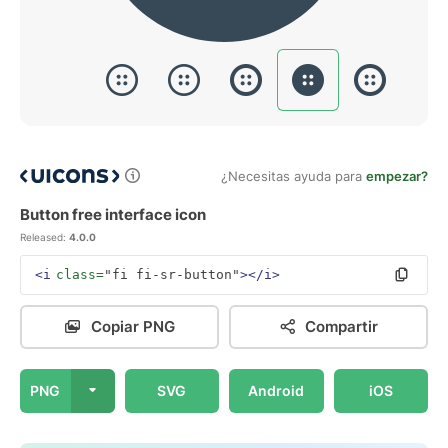
¿Necesitas ayuda para
empezar?
Button free interface icon
Released:
4.0.0
<i
class=
"fi fi-sr-button"
></i>
Copiar PNG
Compartir
PNG
SVG
Android
iOS