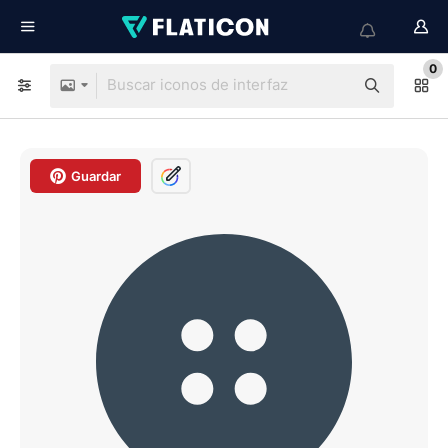
0
Guardar