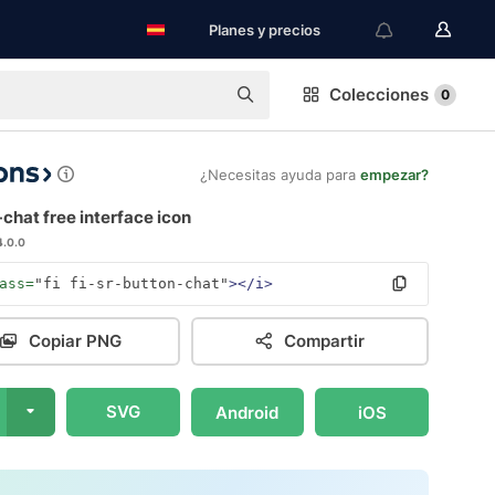
Planes y precios
Colecciones
0
¿Necesitas ayuda para
empezar?
chat free interface icon
4.0.0
ass=
"fi fi-sr-button-chat"
></i>
Copiar PNG
Compartir
SVG
Android
iOS