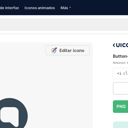
de interfaz
Iconos animados
Más
Editar icono
Button-
Released:
<i
cl
PNG