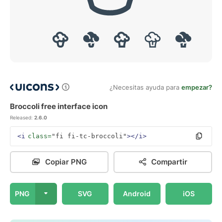
¿Necesitas ayuda para
empezar?
Broccoli free interface icon
Released:
2.6.0
<i
class=
"fi fi-tc-broccoli"
></i>
Copiar PNG
Compartir
PNG
SVG
Android
iOS