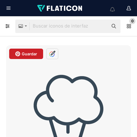
0
Guardar