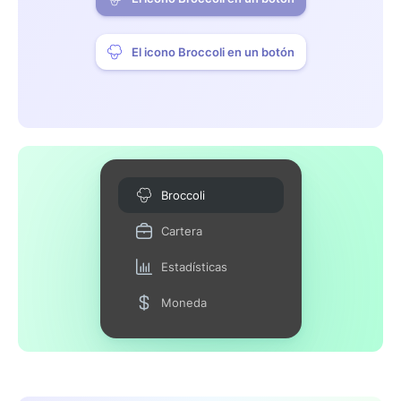
El icono Broccoli en un botón
Broccoli
Cartera
Estadísticas
Moneda