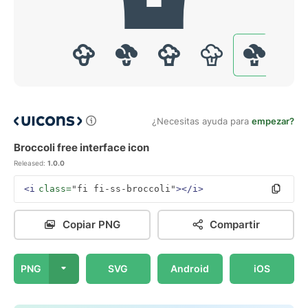
¿Necesitas ayuda para
empezar?
Broccoli free interface icon
Released:
1.0.0
<i
class=
"fi fi-ss-broccoli"
></i>
Copiar PNG
Compartir
PNG
SVG
Android
iOS