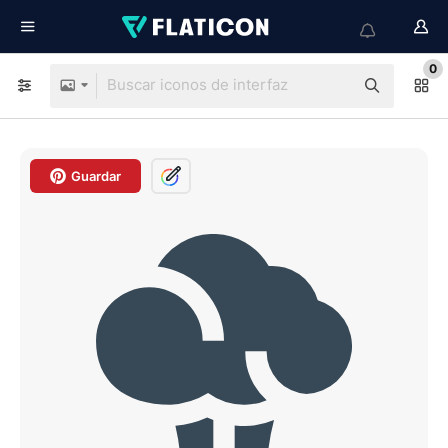
0
Guardar