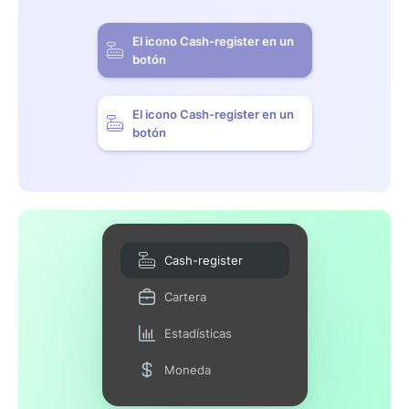
El icono Cash-register en un
botón
El icono Cash-register en un
botón
Cash-register
Cartera
Estadísticas
Moneda