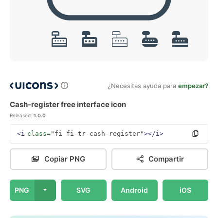
¿Necesitas ayuda para
empezar?
Cash-register free interface icon
Released:
1.0.0
<i
class=
"fi fi-tr-cash-register"
></i>
Copiar PNG
Compartir
PNG
SVG
Android
iOS