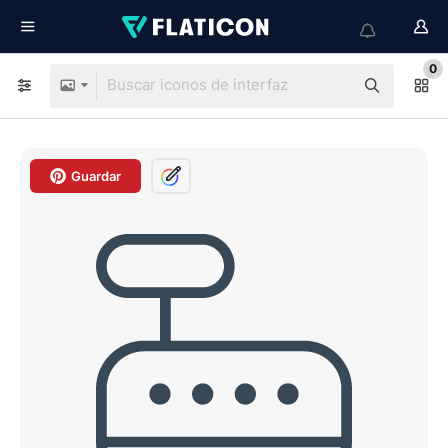
0
Guardar