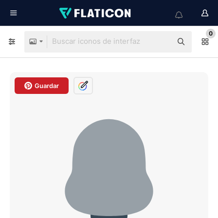
0
Guardar