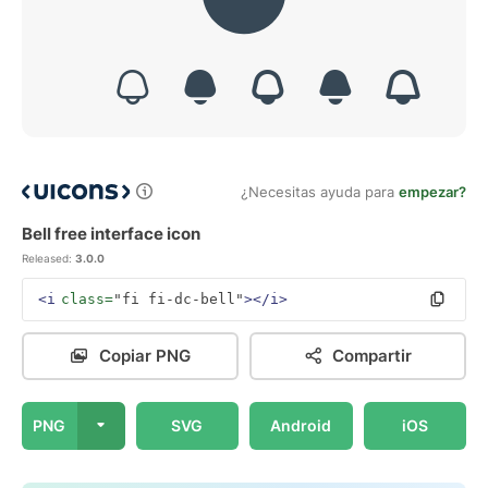
¿Necesitas ayuda para
empezar?
Bell free interface icon
Released:
3.0.0
<i
class=
"fi fi-dc-bell"
></i>
Copiar PNG
Compartir
PNG
SVG
Android
iOS