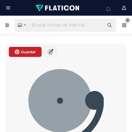
0
Guardar