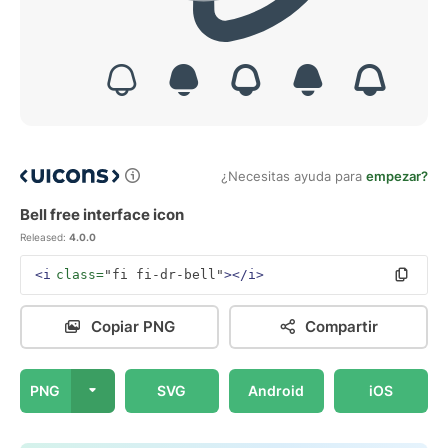
¿Necesitas ayuda para
empezar?
Bell free interface icon
Released:
4.0.0
<i
class=
"fi fi-dr-bell"
></i>
Copiar PNG
Compartir
PNG
SVG
Android
iOS