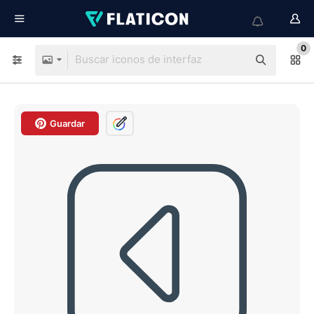
0
Guardar