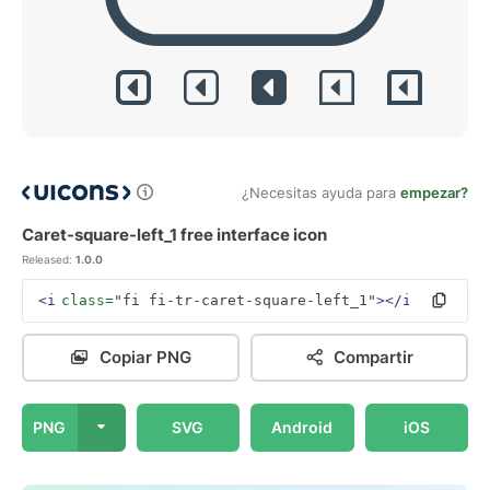
¿Necesitas ayuda para
empezar?
Caret-square-left_1 free interface icon
Released:
1.0.0
<i
class=
"fi fi-tr-caret-square-left_1"
></i>
Copiar PNG
Compartir
PNG
SVG
Android
iOS