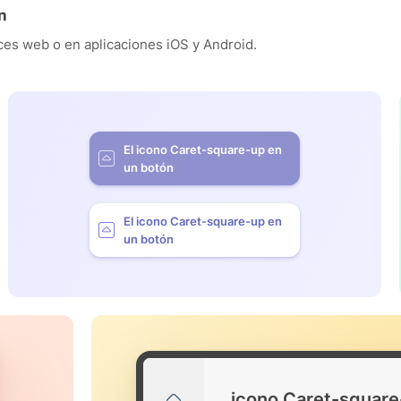
n
es web o en aplicaciones iOS y Android.
El icono Caret-square-up en
un botón
El icono Caret-square-up en
un botón
icono Caret-square