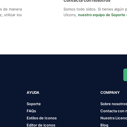
Contacta con nosotros
os de manera
Somos todo oídos. Si tienes algún 
 utilizar los
UIcons,
nuestro equipo de Soporte
AYUDA
COMPANY
Soporte
Sobre nosotro
FAQs
Contacta con 
Estilos de Iconos
Nuestra Licenc
Editor de iconos
Blog