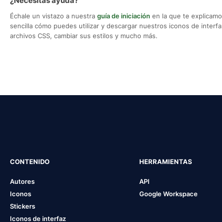
¿Necesitas ayuda?
Échale un vistazo a nuestra
guía de iniciación
en la que te explicam
sencilla cómo puedes utilizar y descargar nuestros iconos de interfaz,
archivos CSS, cambiar sus estilos y mucho más.
CONTENIDO
HERRAMIENTAS
Autores
API
Iconos
Google Workspace
Stickers
Iconos de interfaz