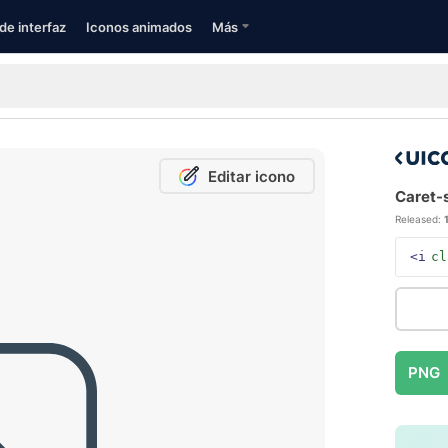
de interfaz
Iconos animados
Más
Editar icono
Caret-s
Released:
<i
cl
PNG