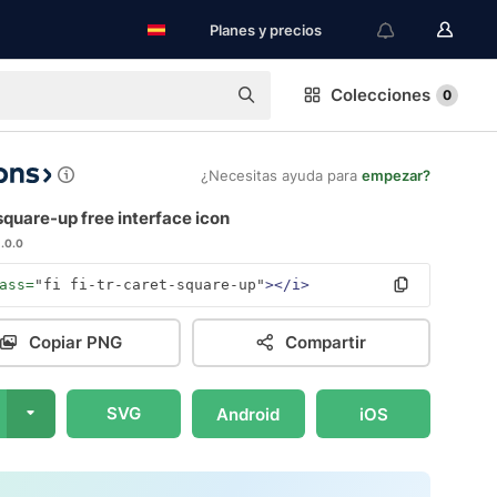
Planes y precios
Colecciones
0
¿Necesitas ayuda para
empezar?
quare-up free interface icon
1.0.0
ass=
"fi fi-tr-caret-square-up"
></i>
Copiar PNG
Compartir
SVG
Android
iOS