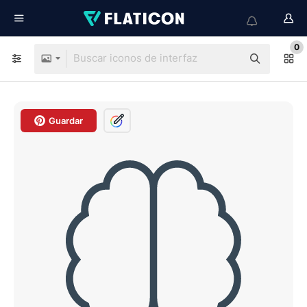
0
Guardar