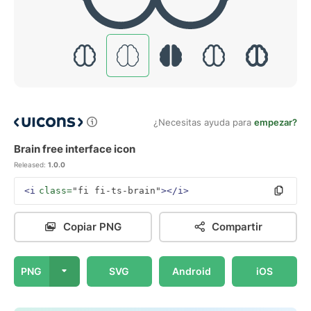
¿Necesitas ayuda para
empezar?
Brain free interface icon
Released:
1.0.0
<i
class=
"fi fi-ts-brain"
></i>
Copiar PNG
Compartir
PNG
SVG
Android
iOS