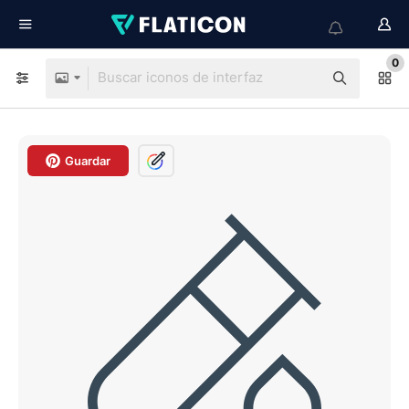
0
Guardar