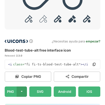
¿Necesitas ayuda para
empezar?
Blood-test-tube-alt free interface icon
Released:
2.3.0
<i
class=
"fi fi-ts-blood-test-tube-alt"
></i>
Copiar PNG
Compartir
PNG
SVG
Android
iOS