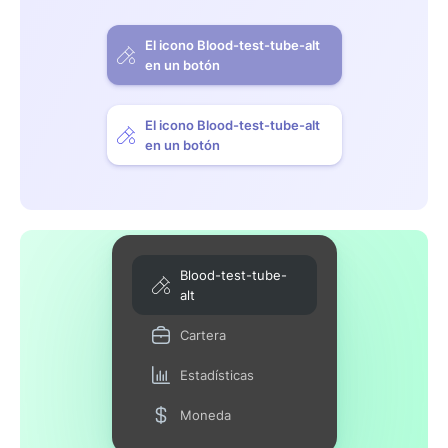
El icono Blood-test-tube-alt
en un botón
El icono Blood-test-tube-alt
en un botón
Blood-test-tube-
alt
Cartera
Estadísticas
Moneda