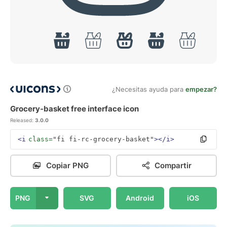
¿Necesitas ayuda para
empezar?
Grocery-basket free interface icon
Released:
3.0.0
<i
class=
"fi fi-rc-grocery-basket"
></i>
Copiar PNG
Compartir
PNG
SVG
Android
iOS