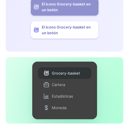
El icono Grocery-basket en
un botón
El icono Grocery-basket en
un botón
Grocery-basket
Cartera
Estadísticas
Moneda