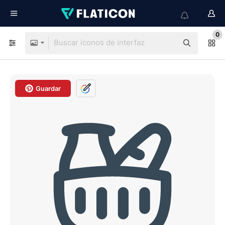
0
Guardar