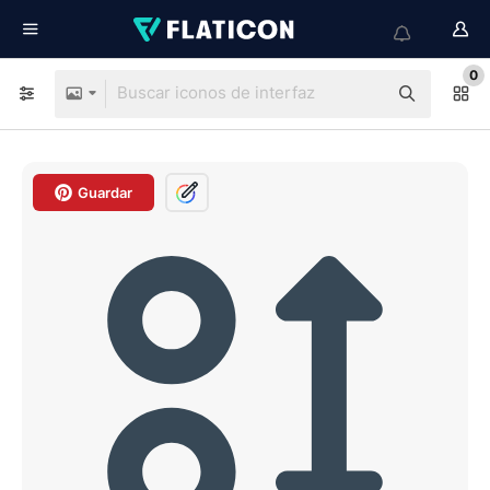
0
Guardar