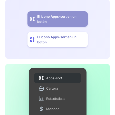
El icono Apps-sort en un
botón
El icono Apps-sort en un
botón
Apps-sort
Cartera
Estadísticas
Moneda