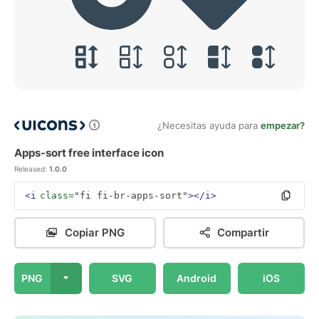
¿Necesitas ayuda para
empezar?
Apps-sort free interface icon
Released:
1.0.0
<i
class=
"fi fi-br-apps-sort"
></i>
Copiar PNG
Compartir
PNG
SVG
Android
iOS