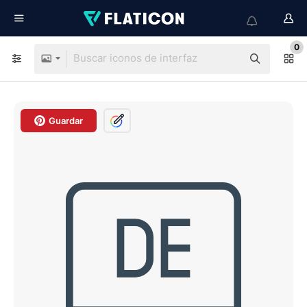
0
Guardar