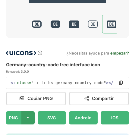
¿Necesitas ayuda para
empezar?
Germany-country-code free interface icon
Released:
3.0.0
<i
class=
"fi fi-bs-germany-country-code"
></i>
Copiar PNG
Compartir
PNG
SVG
Android
iOS