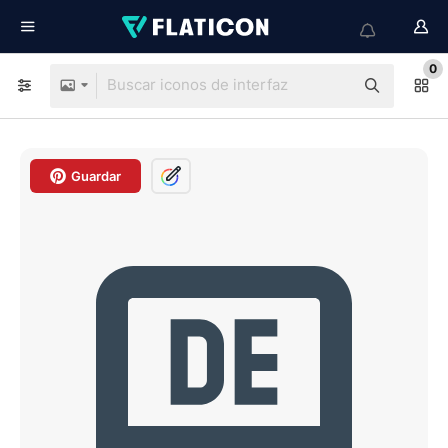
0
Guardar