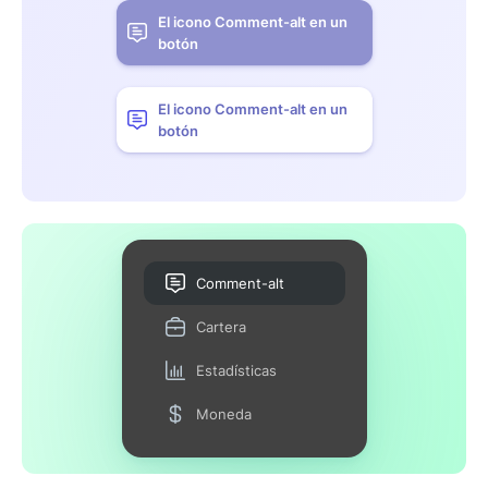
El icono Comment-alt en un
botón
El icono Comment-alt en un
botón
Comment-alt
Cartera
Estadísticas
Moneda