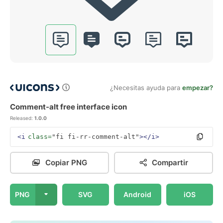
¿Necesitas ayuda para
empezar?
Comment-alt free interface icon
Released:
1.0.0
<i
class=
"fi fi-rr-comment-alt"
></i>
Copiar PNG
Compartir
PNG
SVG
Android
iOS