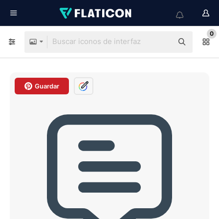
0
Guardar