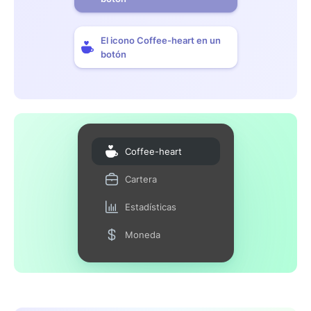
El icono Coffee-heart en un
botón
Coffee-heart
Cartera
Estadísticas
Moneda