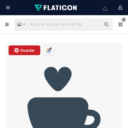
0
Guardar