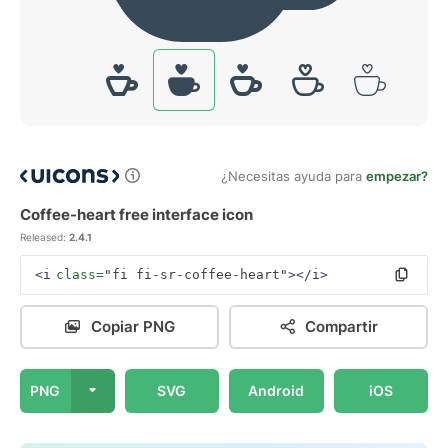
¿Necesitas ayuda para
empezar?
Coffee-heart free interface icon
Released:
2.4.1
<i
class=
"fi fi-sr-coffee-heart"
></i>
Copiar PNG
Compartir
PNG
SVG
Android
iOS