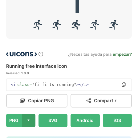
¿Necesitas ayuda para
empezar?
Running free interface icon
Released:
1.0.0
<i
class=
"fi fi-ts-running"
></i>
Copiar PNG
Compartir
PNG
SVG
Android
iOS