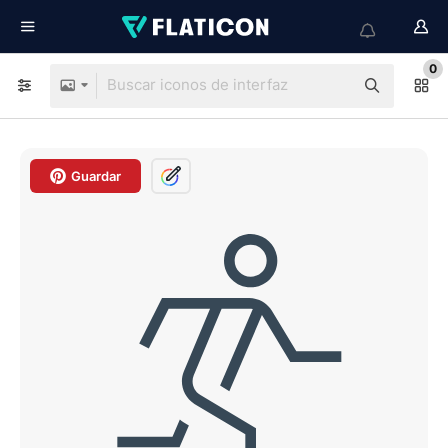
0
Guardar