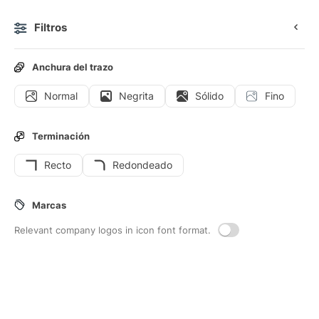
Filtros
0
Anchura del trazo
Normal
Negrita
Sólido
Fino
Iconos
Stickers
Iconos animados
Iconos de interfaz
Terminación
Recto
Redondeado
47
Iconos de interfaz de
Corriendo
Marcas
Relevant company logos in icon font format.