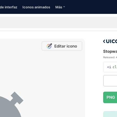
de interfaz
Iconos animados
Más
Editar icono
Stopwat
Released:
<i
cl
PNG