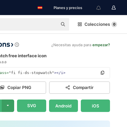
Planes y precios
Colecciones
0
¿Necesitas ayuda para
empezar?
ch free interface icon
4.0.0
ass=
"fi fi-ds-stopwatch"
></i>
Copiar PNG
Compartir
SVG
Android
iOS