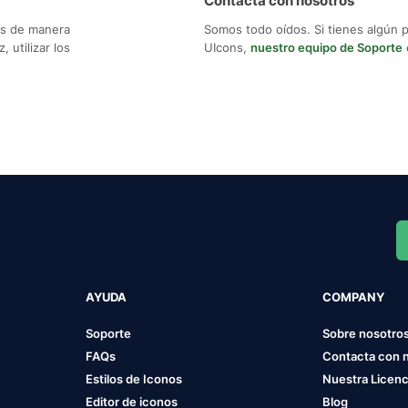
Contacta con nosotros
os de manera
Somos todo oídos. Si tienes algún 
 utilizar los
UIcons,
nuestro equipo de Soporte
AYUDA
COMPANY
Soporte
Sobre nosotro
FAQs
Contacta con 
Estilos de Iconos
Nuestra Licenc
Editor de iconos
Blog