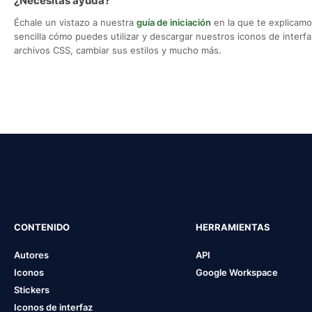
¿Necesitas ayuda?
Échale un vistazo a nuestra
guía de iniciación
en la que te explicam
sencilla cómo puedes utilizar y descargar nuestros iconos de interfaz,
archivos CSS, cambiar sus estilos y mucho más.
CONTENIDO
HERRAMIENTAS
Autores
API
Iconos
Google Workspace
Stickers
Iconos de interfaz