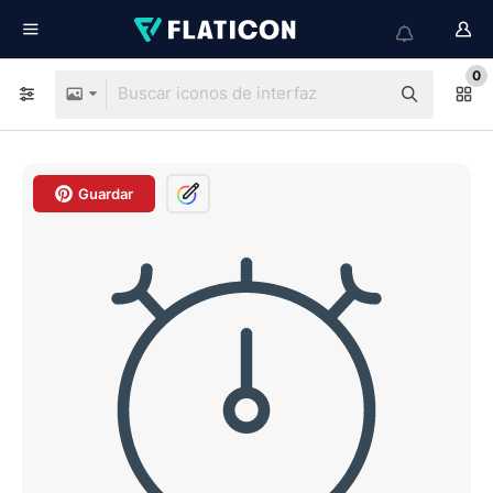
0
Guardar