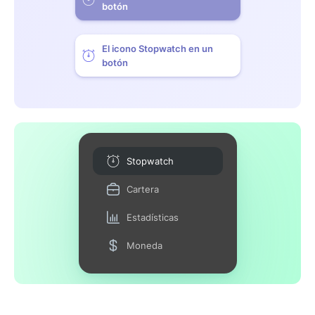
botón
El icono Stopwatch en un
botón
Stopwatch
Cartera
Estadísticas
Moneda