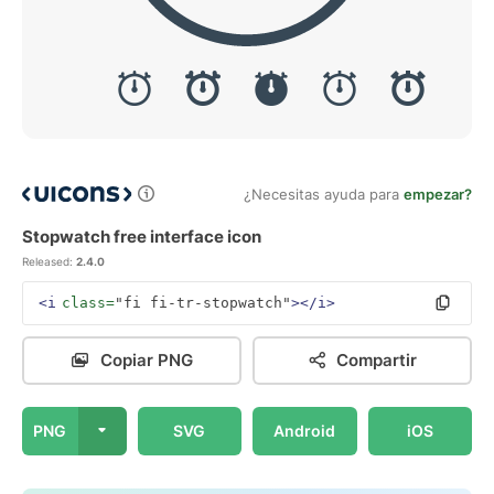
¿Necesitas ayuda para
empezar?
Stopwatch free interface icon
Released:
2.4.0
<i
class=
"fi fi-tr-stopwatch"
></i>
Copiar PNG
Compartir
PNG
SVG
Android
iOS