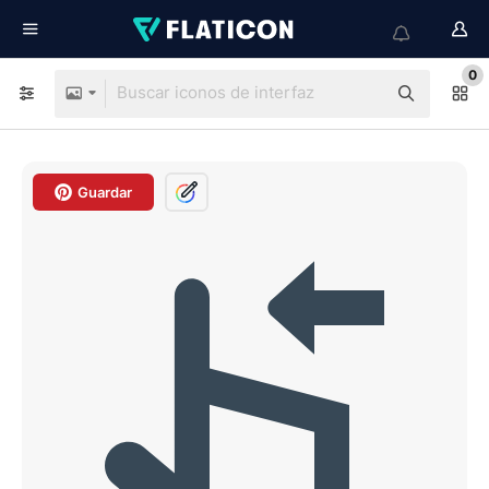
0
Guardar