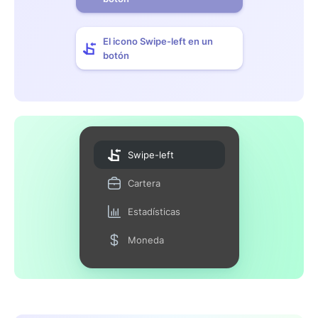
El icono Swipe-left en un
botón
Swipe-left
Cartera
Estadísticas
Moneda