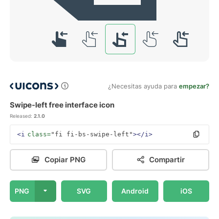
¿Necesitas ayuda para
empezar?
Swipe-left free interface icon
Released:
2.1.0
<i
class=
"fi fi-bs-swipe-left"
></i>
Copiar PNG
Compartir
PNG
SVG
Android
iOS