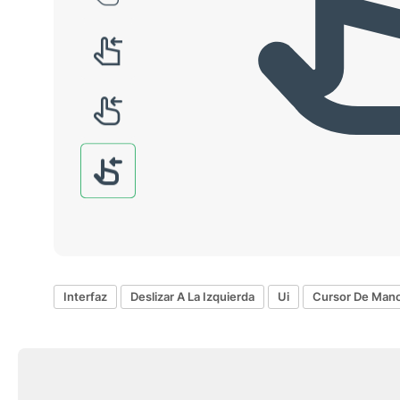
Interfaz
Deslizar A La Izquierda
Ui
Cursor De Man