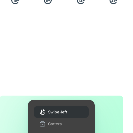
Swipe-left
Cartera