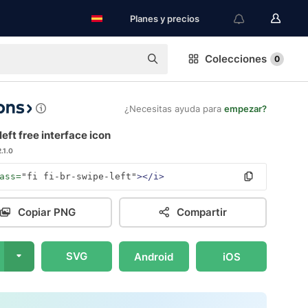
Planes y precios
Colecciones
0
¿Necesitas ayuda para
empezar?
eft free interface icon
2.1.0
ass=
"fi fi-br-swipe-left"
></i>
Copiar PNG
Compartir
SVG
Android
iOS