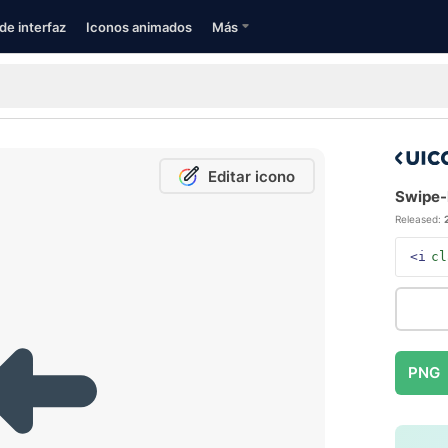
de interfaz
Iconos animados
Más
Editar icono
Swipe-l
Released:
<i
cl
PNG