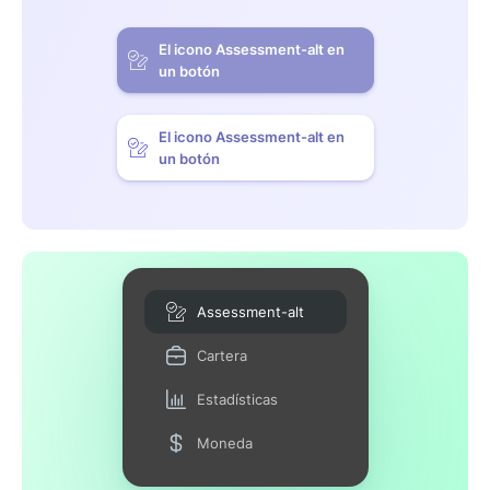
El icono Assessment-alt en
un botón
El icono Assessment-alt en
un botón
Assessment-alt
Cartera
Estadísticas
Moneda