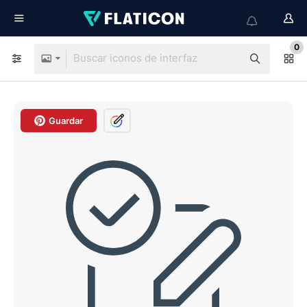
0
Guardar