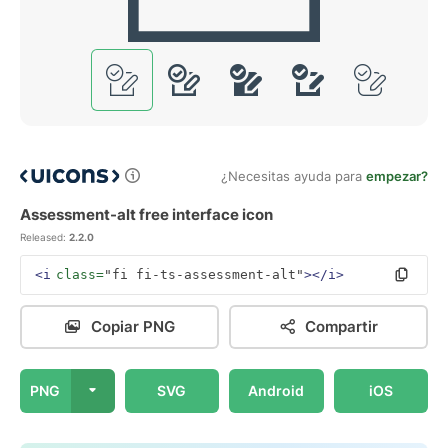
¿Necesitas ayuda para
empezar?
Assessment-alt free interface icon
Released:
2.2.0
<i
class=
"fi fi-ts-assessment-alt"
></i>
Copiar PNG
Compartir
PNG
SVG
Android
iOS