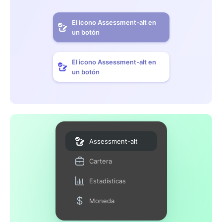
El icono Assessment-alt en
un botón
El icono Assessment-alt en
un botón
Assessment-alt
Cartera
Estadísticas
Moneda