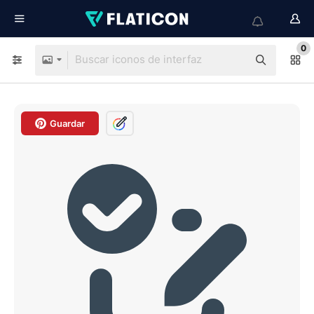
0
Guardar