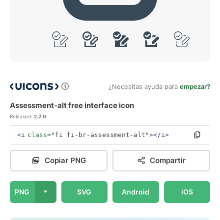
¿Necesitas ayuda para
empezar?
Assessment-alt free interface icon
Released:
2.2.0
<i
class=
"fi fi-br-assessment-alt"
></i>
Copiar PNG
Compartir
PNG
SVG
Android
iOS