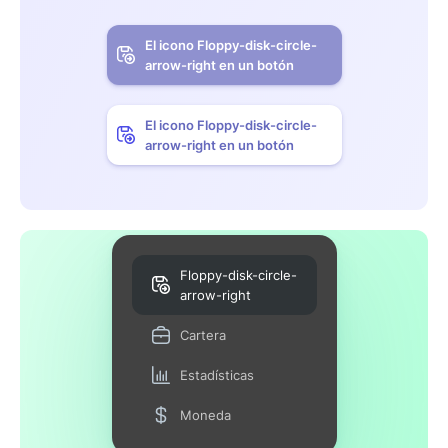
El icono Floppy-disk-circle-
arrow-right en un botón
El icono Floppy-disk-circle-
arrow-right en un botón
Floppy-disk-circle-
arrow-right
Cartera
Estadísticas
Moneda