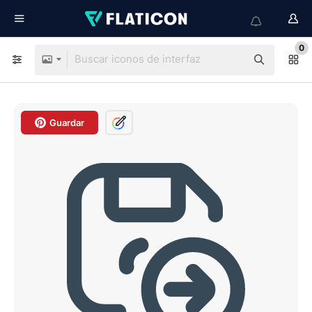
0
Guardar