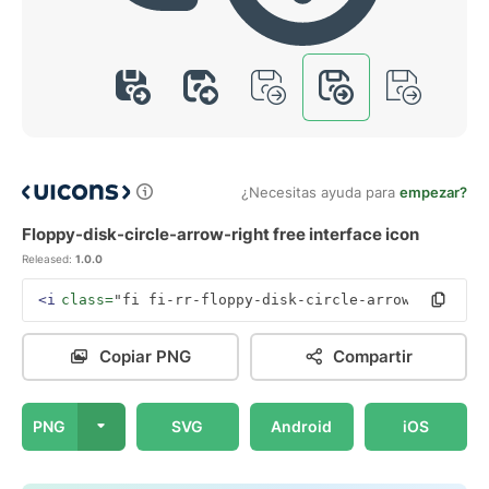
¿Necesitas ayuda para
empezar?
Floppy-disk-circle-arrow-right free interface icon
Released:
1.0.0
<i
class=
"fi fi-rr-floppy-disk-circle-arrow-right"
><
Copiar PNG
Compartir
PNG
SVG
Android
iOS