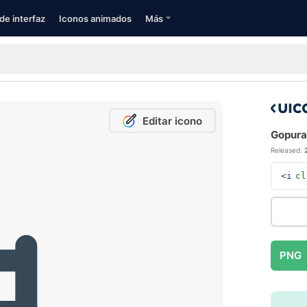
de interfaz
Iconos animados
Más
Editar icono
Gopuram
Released:
<i
cl
PNG