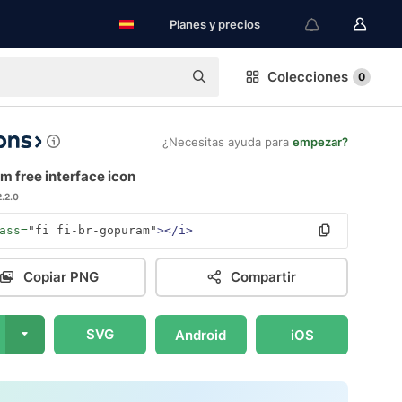
Planes y precios
Colecciones
0
¿Necesitas ayuda para
empezar?
 free interface icon
2.2.0
ass=
"fi fi-br-gopuram"
></i>
Copiar PNG
Compartir
SVG
Android
iOS