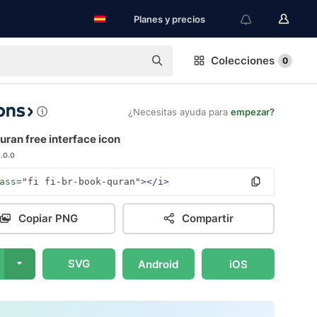
Planes y precios
Colecciones
0
¿Necesitas ayuda para
empezar?
ran free interface icon
1.0.0
ass=
"fi fi-br-book-quran"
></i>
Copiar PNG
Compartir
SVG
Android
iOS