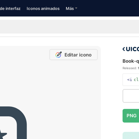
de interfaz
Iconos animados
Más
Editar icono
Book-qu
Released:
<i
cl
PNG