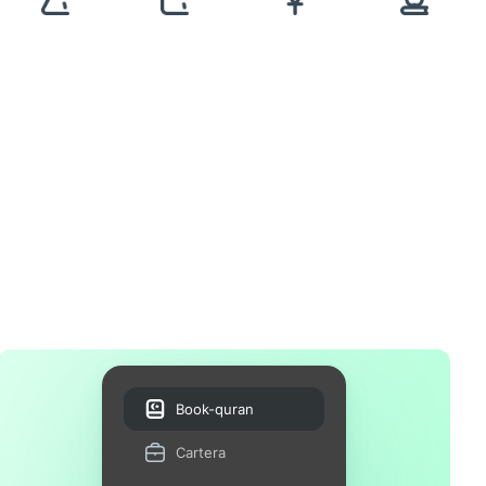
Book-quran
Cartera