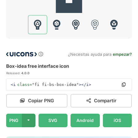
¿Necesitas ayuda para
empezar?
Box-idea free interface icon
Released:
4.0.0
<i
class=
"fi fi-bs-box-idea"
></i>
Copiar PNG
Compartir
PNG
SVG
Android
iOS