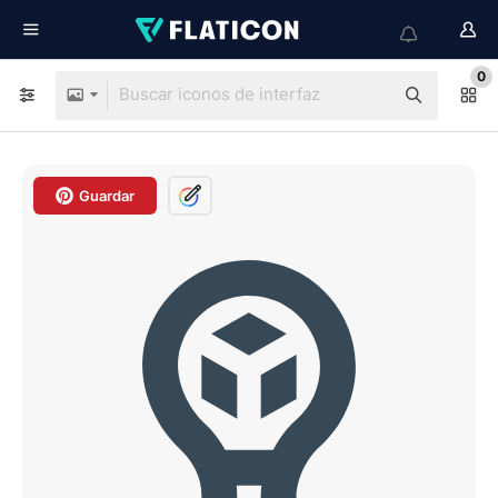
0
Guardar