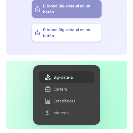
El icono Big-data-ai en un
botón
El icono Big-data-ai en un
botón
Big-data-ai
Cartera
Estadísticas
Moneda