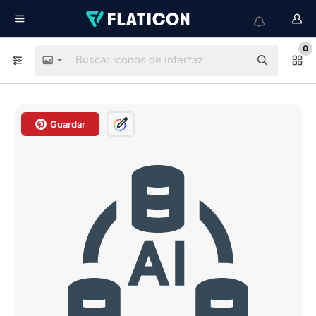
0
Guardar