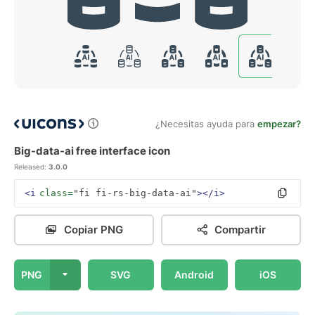
¿Necesitas ayuda para
empezar?
Big-data-ai free interface icon
Released:
3.0.0
<i
class=
"fi fi-rs-big-data-ai"
></i>
Copiar PNG
Compartir
PNG
SVG
Android
iOS