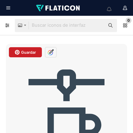
0
Guardar