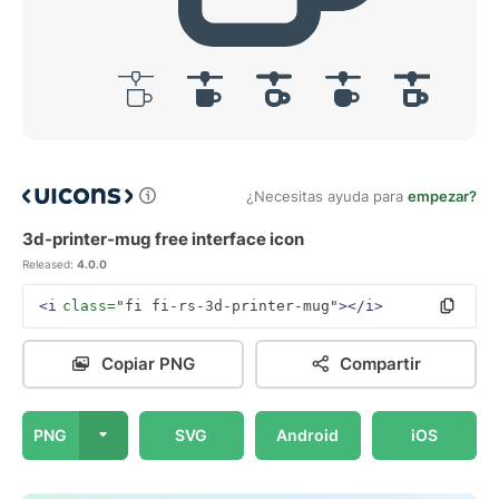
¿Necesitas ayuda para
empezar?
3d-printer-mug free interface icon
Released:
4.0.0
<i
class=
"fi fi-rs-3d-printer-mug"
></i>
Copiar PNG
Compartir
PNG
SVG
Android
iOS