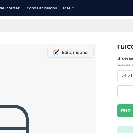
de interfaz
Iconos animados
Más
Editar icono
Browser
Released:
<i
cl
PNG