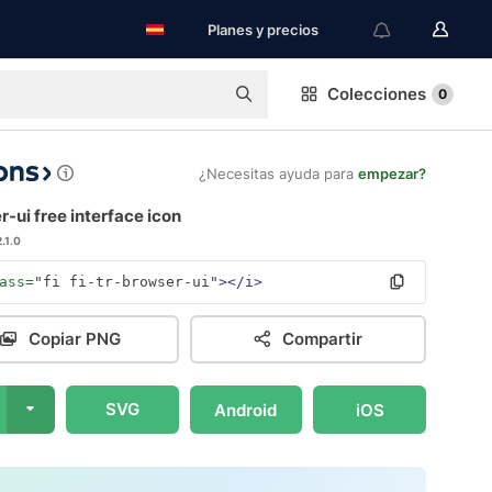
Planes y precios
Colecciones
0
¿Necesitas ayuda para
empezar?
-ui free interface icon
2.1.0
ass=
"fi fi-tr-browser-ui"
></i>
Copiar PNG
Compartir
SVG
Android
iOS