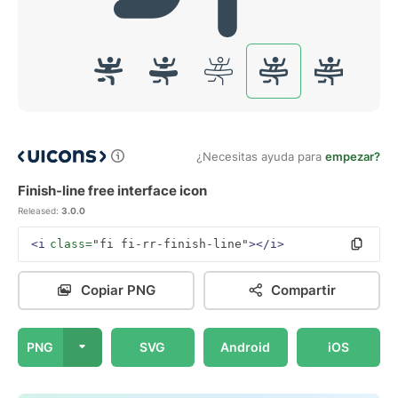
¿Necesitas ayuda para
empezar?
Finish-line free interface icon
Released:
3.0.0
<i
class=
"fi fi-rr-finish-line"
></i>
Copiar PNG
Compartir
PNG
SVG
Android
iOS