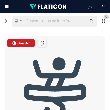
0
Guardar