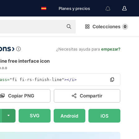
Planes y precios
Colecciones
0
¿Necesitas ayuda para
empezar?
line free interface icon
3.0.0
ass=
"fi fi-rs-finish-line"
></i>
Copiar PNG
Compartir
SVG
Android
iOS