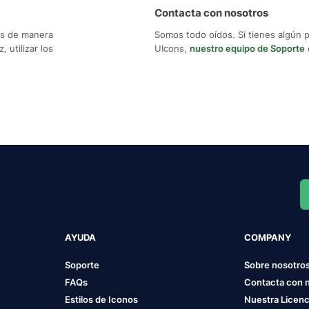
Contacta con nosotros
os de manera
Somos todo oídos. Si tienes algún 
 utilizar los
UIcons,
nuestro equipo de Soporte
AYUDA
COMPANY
Soporte
Sobre nosotro
FAQs
Contacta con 
Estilos de Iconos
Nuestra Licenc