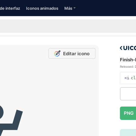
de interfaz
Iconos animados
Más
Editar icono
Finish-
Released:
<i
cl
PNG