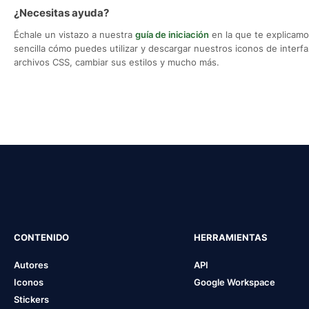
¿Necesitas ayuda?
Échale un vistazo a nuestra
guía de iniciación
en la que te explicam
sencilla cómo puedes utilizar y descargar nuestros iconos de interfaz,
archivos CSS, cambiar sus estilos y mucho más.
CONTENIDO
HERRAMIENTAS
Autores
API
Iconos
Google Workspace
Stickers