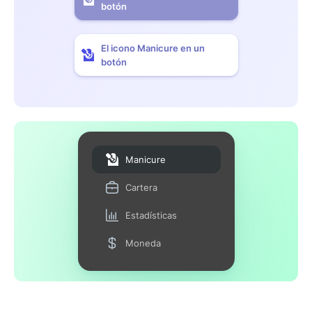
botón
El icono Manicure en un
botón
Manicure
Cartera
Estadísticas
Moneda