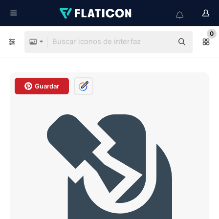
0
Guardar