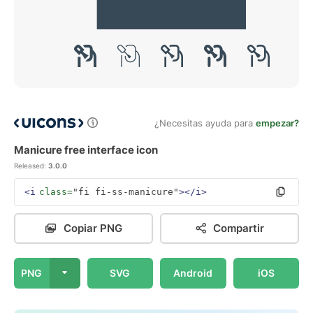
¿Necesitas ayuda para
empezar?
Manicure free interface icon
Released:
3.0.0
<i
class=
"fi fi-ss-manicure"
></i>
Copiar PNG
Compartir
PNG
SVG
Android
iOS