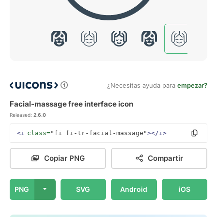
¿Necesitas ayuda para
empezar?
Facial-massage free interface icon
Released:
2.6.0
<i
class=
"fi fi-tr-facial-massage"
></i>
Copiar PNG
Compartir
PNG
SVG
Android
iOS