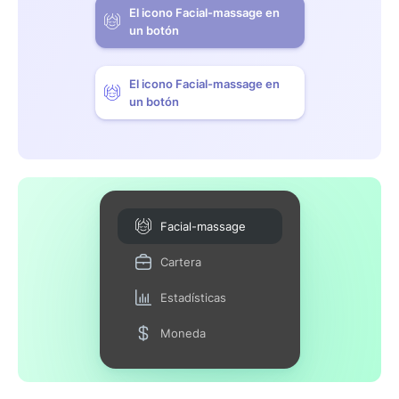
El icono Facial-massage en
un botón
El icono Facial-massage en
un botón
Facial-massage
Cartera
Estadísticas
Moneda