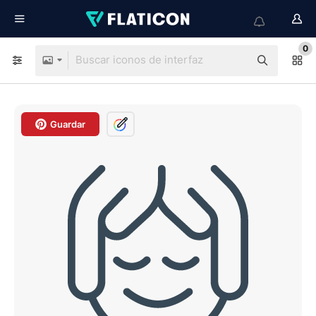
0
Guardar