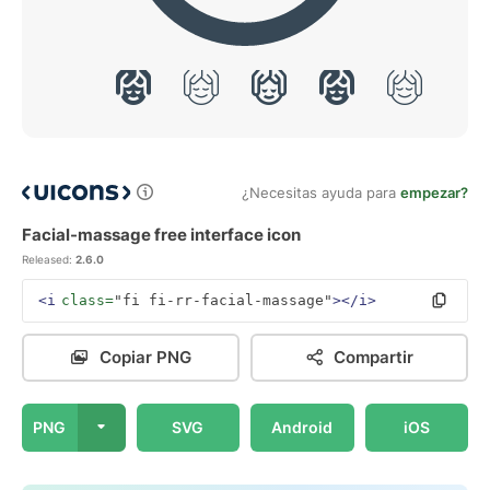
¿Necesitas ayuda para
empezar?
Facial-massage free interface icon
Released:
2.6.0
<i
class=
"fi fi-rr-facial-massage"
></i>
Copiar PNG
Compartir
PNG
SVG
Android
iOS