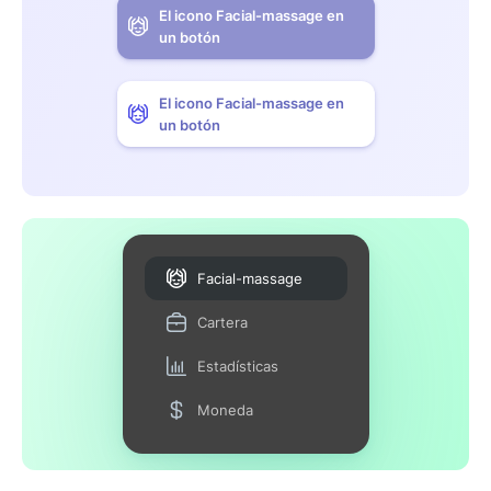
El icono Facial-massage en
un botón
El icono Facial-massage en
un botón
Facial-massage
Cartera
Estadísticas
Moneda