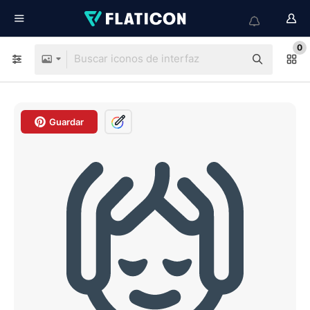
0
Guardar